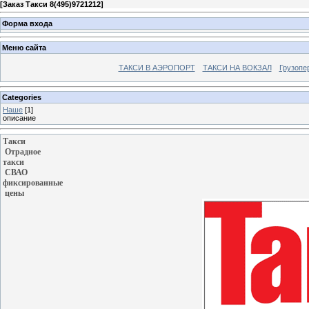
[
Заказ Такси 8(495)9721212
]
Форма входа
Меню сайта
ТАКСИ В АЭРОПОРТ
ТАКСИ НА ВОКЗАЛ
Грузопе
Categories
Наше
[1]
описание
Такси
 Отрадное
такси
 СВАО
фиксированные
 цены