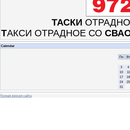
Т
А
С
К
И
О
Т
Р
А
Д
Н
Т
А
К
С
И
О
Т
Р
А
Д
Н
О
Е
С
О
С
В
А
Calendar
Пн
Вт
3
4
10
11
17
18
24
25
31
Полная версия сайта