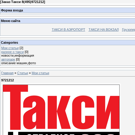
[
Заказ Такси 8(495)9721212
]
Форма входа
Меню сайта
ТАКСИ В АЭРОПОРТ
ТАКСИ НА ВОКЗАЛ
Грузопе
Categories
Мои статьи
[2]
разное о такси
[0]
новости,информация
автопарк
[0]
описание машин,фото
Главная
»
Статьи
»
Мои статьи
9721212